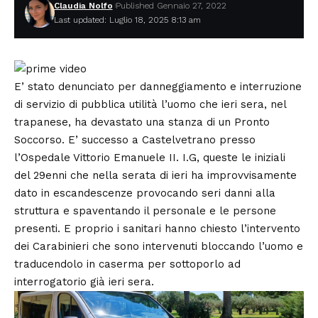
Claudia Nolfo
Published Gennaio 27, 2022
Last updated: Luglio 18, 2025 8:13 am
E’ stato denunciato per danneggiamento e interruzione
di servizio di pubblica utilità l’uomo che ieri sera, nel
trapanese, ha devastato una stanza di un Pronto
Soccorso. E’ successo a Castelvetrano presso
l’Ospedale
Vittorio Emanuele II
. I.G, queste le iniziali
del 29enni che nella serata di ieri ha improvvisamente
dato in escandescenze provocando seri danni alla
struttura e spaventando il personale e le persone
presenti. E proprio i sanitari hanno chiesto l’intervento
dei Carabinieri che sono intervenuti bloccando l’uomo e
traducendolo in caserma per sottoporlo ad
interrogatorio già ieri sera.