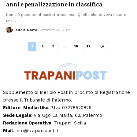
anni e penalizzazione in classifica
Non c’è pace per il basket trapanese. Quella che doveva essere
una…
Claudia Nolfo
Dicembre 30, 2025
1
2
3
…
16
17
Supplemento di Meridio Post in procinto di Registrazione
presso il Tribunale di Palermo.
Editore
:
Mediartika
P.Iva 07278520825
Sede Legale
: Via Ugo La Malfa, 62, Palermo
Redazione Operativa
: Trapani, Sicilia
Mail
: info@trapanipost.it