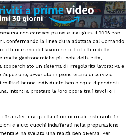
ommersa non conosce pause e inaugura il 2026 con
ani, confermando la linea dura adottata dal Comando
o il fenomeno del lavoro nero. I riflettori delle
 realtà gastronomiche più note della città,
a scoperchiato un sistema di irregolarità lavorativa e
 l’ispezione, avvenuta in pieno orario di servizio
a, i militari hanno individuato ben cinque dipendenti
ana, intenti a prestare la loro opera tra i tavoli e i
i finanzieri era quella di un normale ristorante in
zioni e aiuto cuochi indaffarati nella preparazione
cumentale ha svelato una realtà ben diversa. Per