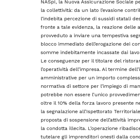
NASpI, la Nuova Assicurazione Sociale pe
la collettività: da un lato l’evasione contr
l’indebita percezione di sussidi statali d
fronte a tale evidenza, la reazione delle 
provveduto a inviare una tempestiva segna
blocco immediato dell’erogazione dei cont
somme indebitamente incassate dai lavor
Le conseguenze per il titolare del ristora
l’operatività dell’impresa. Al termine del
amministrative per un importo complessi
normativa di settore per l’impiego di ma
potrebbe non essere l’unico provvediment
oltre il 10% della forza lavoro presente 
la segnalazione all’Ispettorato Territorial
proposta di sospensione dell’attività imp
la condotta illecita. L’operazione ribadis
tutelare gli imprenditori onesti dalla conc