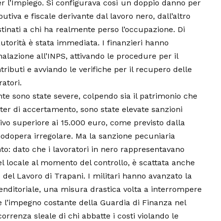
r l’Impiego. Si configurava così un doppio danno per
ibutiva e fiscale derivante dal lavoro nero, dall’altro
estinati a chi ha realmente perso l’occupazione. Di
autorità è stata immediata. I finanzieri hanno
lazione all’INPS, attivando le procedure per il
ributi e avviando le verifiche per il recupero delle
atori.
nte sono state severe, colpendo sia il patrimonio che
l’iter di accertamento, sono state elevate sanzioni
vo superiore ai 15.000 euro, come previsto dalla
nodopera irregolare. Ma la sanzione pecuniaria
o: dato che i lavoratori in nero rappresentavano
nel locale al momento del controllo, è scattata anche
e del Lavoro di Trapani. I militari hanno avanzato la
renditoriale, una misura drastica volta a interrompere
ce l’impegno costante della Guardia di Finanza nel
orrenza sleale di chi abbatte i costi violando le