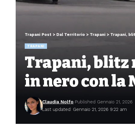
Trapani Post
>
Dal Territorio
>
Trapani
>
Trapani, bli
TRAPANI
Trapani, blitz 
in nero con la
Claudia Nolfo
Published Gennaio 21, 2026
Last updated: Gennaio 21, 2026 9:22 am