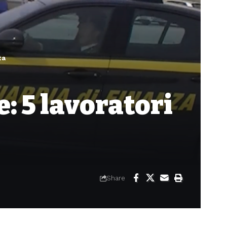
ta
e: 5 lavoratori
Share