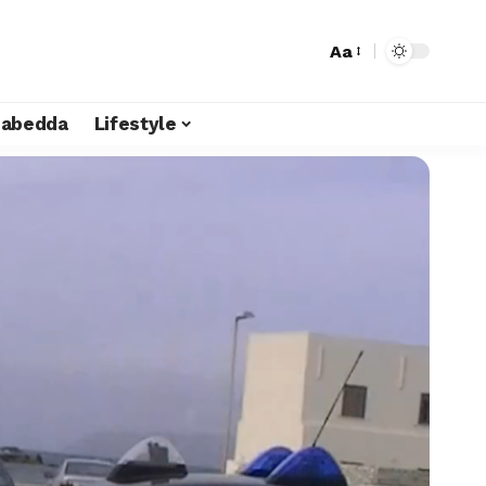
Aa
liabedda
Lifestyle