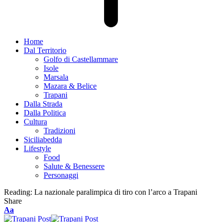
Home
Dal Territorio
Golfo di Castellammare
Isole
Marsala
Mazara & Belice
Trapani
Dalla Strada
Dalla Politica
Cultura
Tradizioni
Siciliabedda
Lifestyle
Food
Salute & Benessere
Personaggi
Reading:
La nazionale paralimpica di tiro con l’arco a Trapani
Share
Font
Aa
Resizer