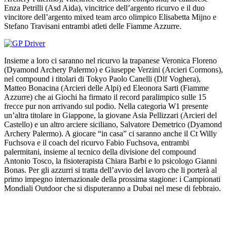
Enza Petrilli (Asd Aida), vincitrice dell’argento ricurvo e il duo
vincitore dell’argento mixed team arco olimpico Elisabetta Mijno e
Stefano Travisani entrambi atleti delle Fiamme Azzurre.
Insieme a loro ci saranno nel ricurvo la trapanese Veronica Floreno
(Dyamond Archery Palermo) e Giuseppe Verzini (Arcieri Cormons),
nel compound i titolari di Tokyo Paolo Canelli (Dlf Voghera),
Matteo Bonacina (Arcieri delle Alpi) ed Eleonora Sarti (Fiamme
Azzurre) che ai Giochi ha firmato il record paralimpico sulle 15
frecce pur non arrivando sul podio. Nella categoria W1 presente
un’altra titolare in Giappone, la giovane Asia Pellizzari (Arcieri del
Castello) e un altro arciere siciliano, Salvatore Demetrico (Dyamond
Archery Palermo). A giocare “in casa” ci saranno anche il Ct Willy
Fuchsova e il coach del ricurvo Fabio Fuchsova, entrambi
palermitani, insieme al tecnico della divisione del compound
Antonio Tosco, la fisioterapista Chiara Barbi e lo psicologo Gianni
Bonas. Per gli azzurri si tratta dell’avvio del lavoro che li porterà al
primo impegno internazionale della prossima stagione: i Campionati
Mondiali Outdoor che si disputeranno a Dubai nel mese di febbraio.