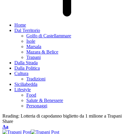
Home
Dal Territorio
Golfo di Castellammare
Isole
Marsala
Mazara & Belice
Trapani
Dalla Strada
Dalla Politica
Cultura
Tradizioni
Siciliabedda
Lifestyle
Food
Salute & Benessere
Personaggi
Reading:
Lotteria di capodanno biglietto da 1 milione a Trapani
Share
Font
Aa
Resizer