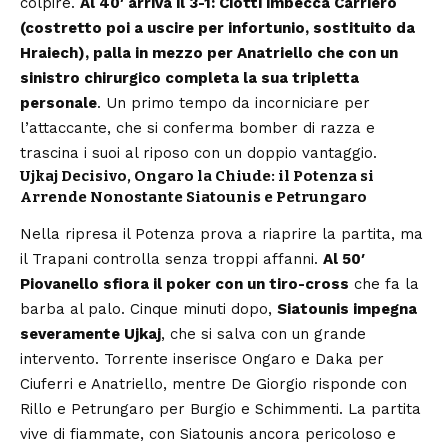
colpire.
Al 40′ arriva il 3-1: Ciotti imbecca Carriero
(costretto poi a uscire per infortunio, sostituito da
Hraiech), palla in mezzo per Anatriello che con un
sinistro chirurgico completa la sua tripletta
personale
. Un primo tempo da incorniciare per
l’attaccante, che si conferma bomber di razza e
trascina i suoi al riposo con un doppio vantaggio.
Ujkaj Decisivo, Ongaro la Chiude: il Potenza si
Arrende Nonostante Siatounis e Petrungaro
Nella ripresa il Potenza prova a riaprire la partita, ma
il Trapani controlla senza troppi affanni.
Al 50′
Piovanello sfiora il poker con un tiro-cross
che fa la
barba al palo. Cinque minuti dopo,
Siatounis impegna
severamente Ujkaj
, che si salva con un grande
intervento. Torrente inserisce Ongaro e Daka per
Ciuferri e Anatriello, mentre De Giorgio risponde con
Rillo e Petrungaro per Burgio e Schimmenti. La partita
vive di fiammate, con Siatounis ancora pericoloso e