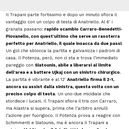
Il Trapani parte fortissimo e dopo un minuto sfiora il
vantaggio con un colpo di testa di Anatriello. Al 6′ i
granata passano:
rapido scambio Carraro-Benedetti-
Piovanello, con quest’ultimo che serve un rasoterra
perfetto per Anatriello, il quale insacca da due passi
.
Un gol che sblocca la partita e galvanizza i padroni di
casa. Il Potenza, però, non ci sta e trova l’immediato
pareggio con
Siatounis, abile a liberarsi al limite
dell’area e a battere Ujkaj con un sinistro chirurgico
.
La partita è vibrante e al 12′
Anatriello firma il 2-1,
ancora su assist dalla sinistra, questa volta con un
preciso colpo di testa
. Un uno-due micidiale che
stordisce i lucani. Il Trapani sfiora il tris con Carraro,
ma Alastra si supera, prima che l’arbitro annulli
l’azione per fuorigioco. Il Potenza prova a reagire con
Schimmenti e Siatounis, ma è ancora il Trapani a