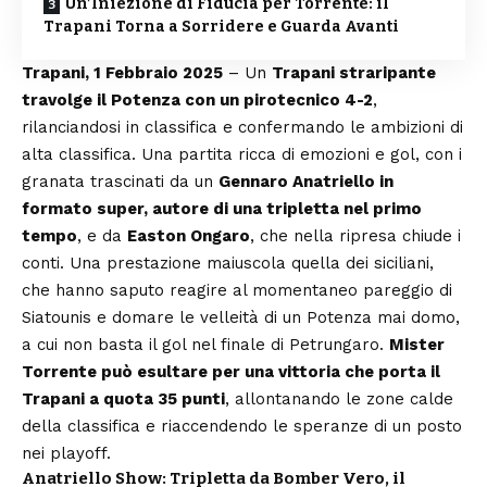
Un’Iniezione di Fiducia per Torrente: il
Trapani Torna a Sorridere e Guarda Avanti
Trapani, 1 Febbraio 2025
– Un
Trapani straripante
travolge il Potenza con un pirotecnico 4-2
,
rilanciandosi in classifica e confermando le ambizioni di
alta classifica. Una partita ricca di emozioni e gol, con i
granata trascinati da un
Gennaro Anatriello in
formato super, autore di una
tripletta
nel primo
tempo
, e da
Easton Ongaro
, che nella ripresa chiude i
conti. Una prestazione maiuscola quella dei siciliani,
che hanno saputo reagire al momentaneo pareggio di
Siatounis e domare le velleità di un Potenza mai domo,
a cui non basta il gol nel finale di Petrungaro.
Mister
Torrente può esultare per una vittoria che porta il
Trapani a quota 35 punti
, allontanando le zone calde
della classifica e riaccendendo le speranze di un posto
nei playoff.
Anatriello Show: Tripletta da Bomber Vero, il