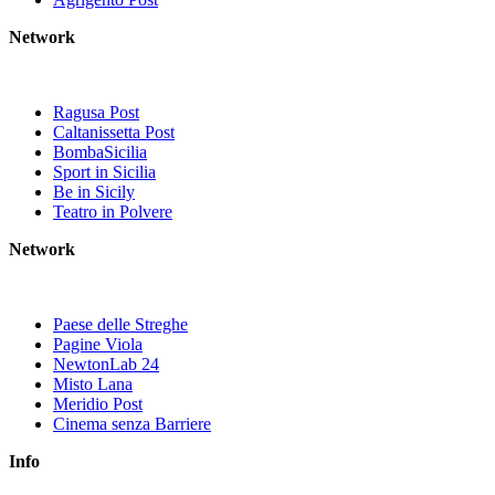
Network
Ragusa Post
Caltanissetta Post
BombaSicilia
Sport in Sicilia
Be in Sicily
Teatro in Polvere
Network
Paese delle Streghe
Pagine Viola
NewtonLab 24
Misto Lana
Meridio Post
Cinema senza Barriere
Info