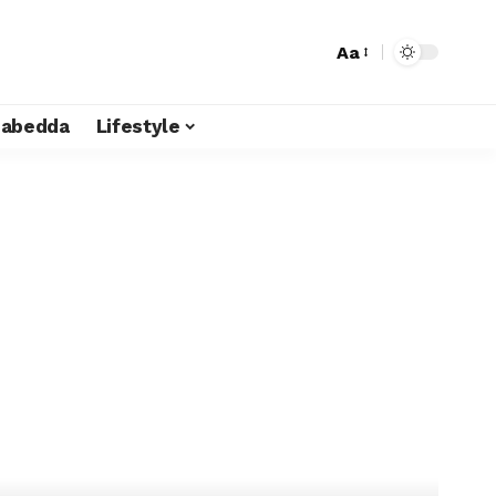
Aa
liabedda
Lifestyle