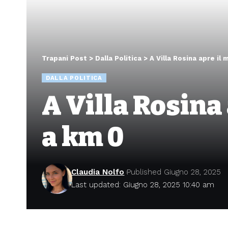
Trapani Post
>
Dalla Politica
>
A Villa Rosina apre il
DALLA POLITICA
A Villa Rosina
a km 0
Claudia Nolfo
Published Giugno 28, 2025
Last updated: Giugno 28, 2025 10:40 am