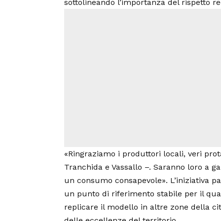
sottolineando l’importanza del rispetto rec
«Ringraziamo i produttori locali, veri pro
Tranchida e Vassallo –. Saranno loro a gar
un consumo consapevole». L’iniziativa pa
un punto di riferimento stabile per il quar
replicare il modello in altre zone della c
delle eccellenze del territorio.