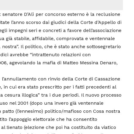
ex senatore D’Alì per concorso esterno è la reclusione
ate l’anno scorso dai giudici della Corte d’Appello di
li impegni seri e concreti a favore dell’associazione
ua già stabile, affidabile, comprovata e ventennale
 nostra”. Il politico, che è stato anche sottosegretario
udici avrebbe “intrattenuto relazioni con
2006, agevolando la mafia di Matteo Messina Denaro,
po l’annullamento con rinvio della Corte di Cassazione
in cui era stato prescritto per i fatti precedenti al
cesura illogica” tra i due periodi. Il nuovo processo
uso nel 2001 (dopo una invero già ventennale
un patto (l’ennesimo) politico/mafioso con Cosa nostra
ntito l’appoggio elettorale che ha consentito
 al
Senato
(elezione che poi ha costituito da viatico