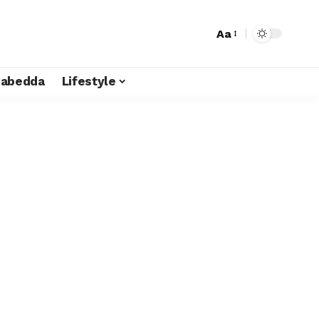
Aa
liabedda
Lifestyle