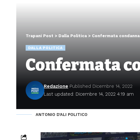
Trapani Post
>
Dalla Politica
>
Confermata condanna 
DALLA POLITICA
Confermata co
Redazione
Published Dicembre 14, 2022
Last updated: Dicembre 14, 2022 4:19 am
ANTONIO D'ALI POLITICO