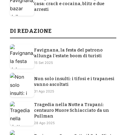
casa: crack e cocaina, blitz e due
arresti
DI REDAZIONE
Favignana, la festa del patrono
allunga l’estate: boom di turisti
15 Set 2025
Non solo insulti: i tifosi e i trapanesi
vanno ascoltati
31 Ago 2025
Tragedia nella Notte a Trapani:
centauro Muore Schiacciato da un
Pullman
28 Ago 2025