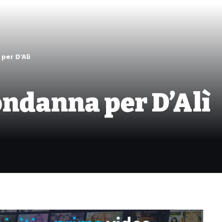
per D’Alì
ndanna per D’Alì