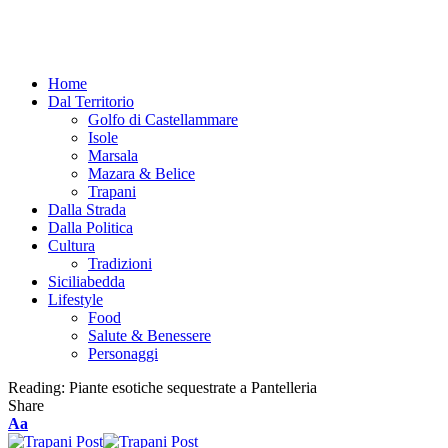
Home
Dal Territorio
Golfo di Castellammare
Isole
Marsala
Mazara & Belice
Trapani
Dalla Strada
Dalla Politica
Cultura
Tradizioni
Siciliabedda
Lifestyle
Food
Salute & Benessere
Personaggi
Reading:
Piante esotiche sequestrate a Pantelleria
Share
Font
Aa
Resizer