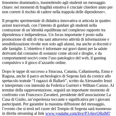
fenomeno drammatico, trasmettendo agli studenti un messaggio
chiaro: nei momenti di fragilità emotiva è cruciale chiedere aiuto per
non correre il rischio di cadere nella trappola delle dipendenze».
Il progetto sperimentale di didattica innovativa si articola in quattro
azioni trasversali, con l’intento di guidare gli studenti nella
costruzione di un’identità equilibrata nel complesso rapporto tra
dipendenza e indipendenza. Un focus importante è posto sulla
promozione di stili di vita sani attraverso attività di informazione e
sensibilizzazione rivolte non solo agli alunni, ma anche ai docenti e
alle famiglie. L’obiettivo è informare sui gravi danni per la salute
derivanti dal consumo di sostanze come alcool e droghe, e da
comportamenti nocivi come l’uso patologico del web, il gaming
compulsivo o il gioco d’azzardo online.
Dopo le tappe di successo a Siracusa, Catania, Caltanissetta, Enna e
Ragusa, anche il parco archeologico di Segesta farà da cornice allo
spettacolo teatrale “I ragazzi di Ballarò”, scritto da Alessandro Ienzi
e interpretato con intensità da Federica Gurrieri e William Caruso. Al
termine della rappresentazione, seguirà un importante momento di
confronto con Francesco Zavatteri, presidente dell’associazione La
Casa di Giulio, un’esperienza toccante e significativa per i giovani
partecipanti. Per garantire la massima diffusione del messaggio,
l’evento che si terrà nel cuore del Tempio di Segesta sarà trasmesso
in diretta streaming al link
www.youtube.com/live/P3-6nvO8olM?