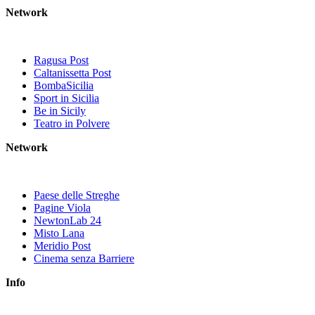
Network
Ragusa Post
Caltanissetta Post
BombaSicilia
Sport in Sicilia
Be in Sicily
Teatro in Polvere
Network
Paese delle Streghe
Pagine Viola
NewtonLab 24
Misto Lana
Meridio Post
Cinema senza Barriere
Info