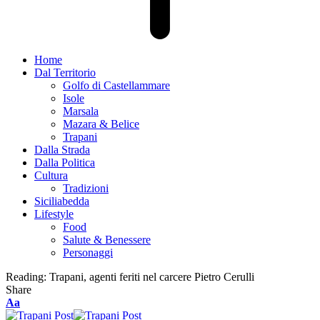
Home
Dal Territorio
Golfo di Castellammare
Isole
Marsala
Mazara & Belice
Trapani
Dalla Strada
Dalla Politica
Cultura
Tradizioni
Siciliabedda
Lifestyle
Food
Salute & Benessere
Personaggi
Reading:
Trapani, agenti feriti nel carcere Pietro Cerulli
Share
Font
Aa
Resizer