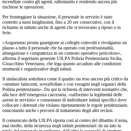
incendiate contro gli agenti, rallentando e rendendo ancora più
rischiose le operazioni.
Per fronteggiare la situazione, il personale in servizio è stato
costretto a turni lunghissimi, fino a 20 ore consecutive, con il
richiamo in istituto anche di agenti che si trovavano a riposo o in
ferie.
«Auguriamo pronta guarigione ai colleghi coinvolti e rivolgiamo un
plauso a tutto il personale che ha operato con professionalità,
abnegazione e compattezza in un contesto operativo pericoloso»,
afferma il segretario generale UILPA Polizia Penitenziaria Sicilia,
Gioacchino Veneziano, che lega quanto accaduto alle condizioni
strutturali e organizzative degli istituti.
Il sindacalista sottolinea come il quadro sia reso ancora più critico da
«strutture fatiscenti, sovraffollate e con voragini negli organici della
Polizia penitenziaria». Da qui la richiesta di interventi normativi che,
alla luce dell’emergenza carceraria, «rafforzino la legittimità delle
azioni in servizio» e consentano di individuare istituti specifici dove
collocare i detenuti che violano ripetutamente le regole penitenziarie,
ostacolando anche i percorsi di trattamento degli altri reclusi.
Il comunicato della UILPA riporta così al centro del dibattito il tema,
mai risolto, della sicurezza negli istituti penitenziari: da un lato la
tutela del personale in uniforme, dall’altro la necessità di strutture