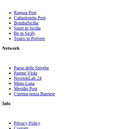
Ragusa Post
Caltanissetta Post
BombaSicilia
Sport in Sicilia
Be in Sicily
Teatro in Polvere
Network
Paese delle Streghe
Pagine Viola
NewtonLab 24
Misto Lana
Meridio Post
Cinema senza Barriere
Info
Privacy Policy
Contatti