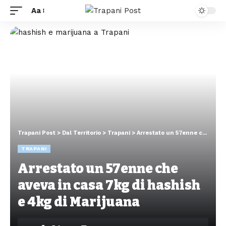
Aa
Trapani Post
>
Dal Territorio
>
Trapani
>
Arrestato un 57enne che aveva in casa 7kg di hashish e 4kg di Marijuana
TRAPANI
Arrestato un 57enne che
aveva in casa 7kg di hashish
e 4kg di Marijuana