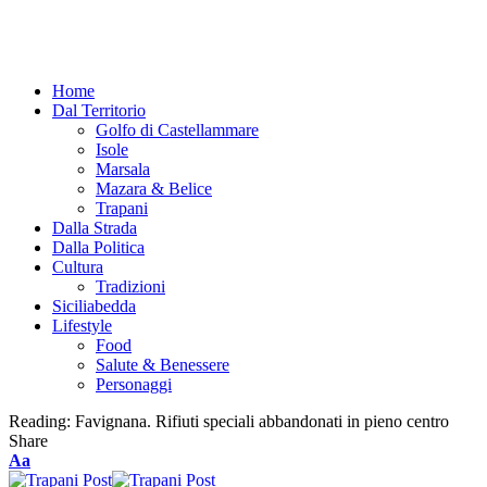
Home
Dal Territorio
Golfo di Castellammare
Isole
Marsala
Mazara & Belice
Trapani
Dalla Strada
Dalla Politica
Cultura
Tradizioni
Siciliabedda
Lifestyle
Food
Salute & Benessere
Personaggi
Reading:
Favignana. Rifiuti speciali abbandonati in pieno centro
Share
Font
Aa
Resizer