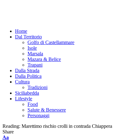
Home
Dal Territorio
Golfo di Castellammare
Isole
Marsala
Mazara & Belice
Trapani
Dalla Strada
Dalla Politica
Cultura
Tradizioni
Siciliabedda
Lifestyle
Food
Salute & Benessere
Personaggi
Reading:
Marettimo rischio crolli in contrada Chiappera
Share
Font
Aa