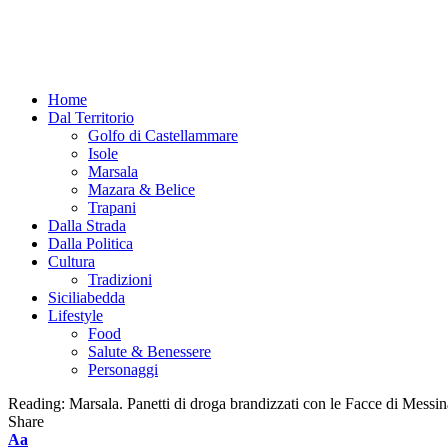
Home
Dal Territorio
Golfo di Castellammare
Isole
Marsala
Mazara & Belice
Trapani
Dalla Strada
Dalla Politica
Cultura
Tradizioni
Siciliabedda
Lifestyle
Food
Salute & Benessere
Personaggi
Reading:
Marsala. Panetti di droga brandizzati con le Facce di Messi
Share
Font
Aa