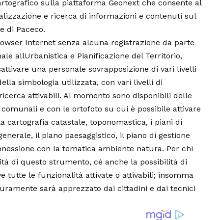
tografico sulla piattaforma Geonext che consente al
ualizzazione e ricerca di informazioni e contenuti sul
ne di Paceco.
browser Internet senza alcuna registrazione da parte
ale allUrbanistica e Pianificazione del Territorio,
sattivare una personale sovrapposizione di vari livelli
lla simbologia utilizzata, con vari livelli di
 ricerca attivabili. Al momento sono disponibili delle
 comunali e con le ortofoto su cui è possibile attivare
 cartografia catastale, toponomastica, i piani di
generale, il piano paesaggistico, il piano di gestione
connessione con la tematica ambiente natura. Per chi
tà di questo strumento, cè anche la possibilità di
tutte le funzionalità attivate o attivabili; insomma
ramente sarà apprezzato dai cittadini e dai tecnici