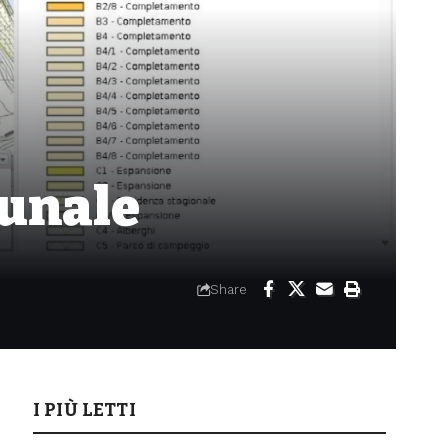
munale
Share
I PIÙ LETTI