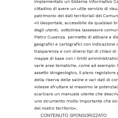
implementato un Sistema Informativo Car
cittadino di avere un utile servizio di vis
patrimonio dei dati territoriali del Comu
«Il Geoportale, accessibile da qualsiasi 
degli utenti,  sottolinea lassessore comun
Pietro Cusenza  permette di attivare e di
geografici e cartografici con indicazione de
trasparenza e con diversi tipi di chiavi di
mappe di base con i limiti amministrativi
varie aree tematiche, come ad esempio: la
assetto idrogeologico, il piano regolatore 
della riserva delle saline e vari dati di 
volesse sfruttare al massimo le potenziali
scaricare un manuale utente che descrive 
uno strumento molto importante che sicu
del nostro territorio».