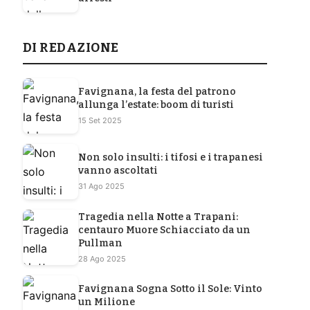
DI REDAZIONE
Favignana, la festa del patrono
allunga l’estate: boom di turisti
15 Set 2025
Non solo insulti: i tifosi e i trapanesi
vanno ascoltati
31 Ago 2025
Tragedia nella Notte a Trapani:
centauro Muore Schiacciato da un
Pullman
28 Ago 2025
Favignana Sogna Sotto il Sole: Vinto
un Milione