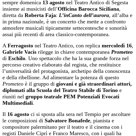
sempre domenica
13
agosto
nel Teatro Antico di Segesta
insieme ai musicisti dell’
Officina Barocca Siciliana
,
diretta da
Roberta Faja
:
L’inCanto dell’aurora
, all’alba e
in prima nazionale, è un concerto che mette a confronto
atmosfere musicali tipicamente settecentesche e sonorità
assai più recenti di area classico-contemporanea.
A
Ferragosto
nel Teatro Antico, con replica
mercoledì
16
,
Gabriele Vacis
rilegge in chiave contemporanea
Prometeo
di
Eschilo
. Uno spettacolo che ha la sua grande forza nel
percorso creativo elaborato dal regista, che restituisce
l’universalità del protagonista, archetipo della conoscenza
e della ribellione. Ad alimentare la potenza di questo
Prometeo
è il gruppo di
giovani e già straordinari attori,
diplomati alla Scuola del Teatro Stabile di Torino
e
riuniti nel
gruppo teatrale PEM Potenziali Evocati
Multimediali
.
Il
16
agosto
ci si sposta alla sera nel Tempio per ascoltare
le composizioni di
Salvatore Bonafede
, pianista e
compositore palermitano per il teatro e il cinema con i
registi Daniele Ciprì e Franco Maresco, con i quali ha