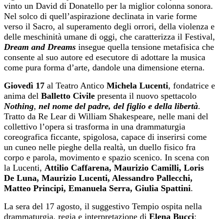
vinto un David di Donatello per la miglior colonna sonora.
Nel solco di quell’aspirazione declinata in varie forme
verso il Sacro, al superamento degli orrori, della violenza e
delle meschinità umane di oggi, che caratterizza il Festival,
Dream and Dreams
insegue quella tensione metafisica che
consente al suo autore ed esecutore di adottare la musica
come pura forma d’arte, dandole una dimensione eterna.
Giovedì
17
al Teatro Antico
Michela Lucenti
, fondatrice e
anima del
Balletto Civile
presenta il nuovo spettacolo
Nothing
,
nel nome del padre, del figlio e della libertà
.
Tratto da Re Lear di William Shakespeare, nelle mani del
collettivo l’opera si trasforma in una drammaturgia
coreografica ficcante, spigolosa, capace di inserirsi come
un cuneo nelle pieghe della realtà, un duello fisico fra
corpo e parola, movimento e spazio scenico. In scena con
la Lucenti,
Attilio Caffarena, Maurizio Camilli, Loris
De Luna, Maurizio Lucenti, Alessandro Pallecchi,
Matteo Principi, Emanuela Serra, Giulia Spattini
.
La sera del 17 agosto, il suggestivo Tempio ospita nella
drammaturgia, regia e interpretazione di
Elena Bucci
: