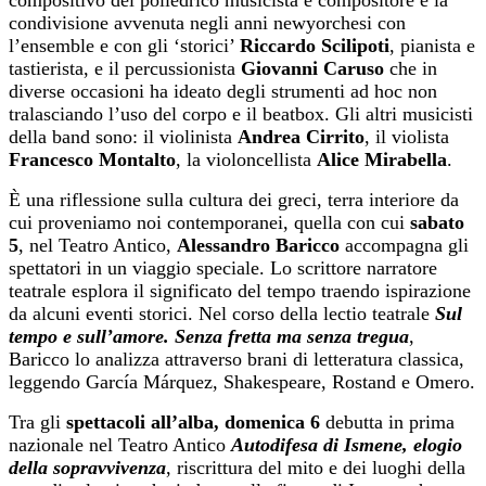
condivisione avvenuta negli anni newyorchesi con
l’ensemble e con gli ‘storici’
Riccardo Scilipoti
, pianista e
tastierista, e il percussionista
Giovanni Caruso
che in
diverse occasioni ha ideato degli strumenti ad hoc non
tralasciando l’uso del corpo e il beatbox. Gli altri musicisti
della band sono: il violinista
Andrea Cirrito
, il violista
Francesco Montalto
, la violoncellista
Alice Mirabella
.
È una riflessione sulla cultura dei greci, terra interiore da
cui proveniamo noi contemporanei, quella con cui
sabato
5
, nel Teatro Antico,
Alessandro Baricco
accompagna gli
spettatori in un viaggio speciale. Lo scrittore narratore
teatrale esplora il significato del tempo traendo ispirazione
da alcuni eventi storici. Nel corso della lectio teatrale
Sul
tempo e sull’amore. Senza fretta ma senza tregua
,
Baricco lo analizza attraverso brani di letteratura classica,
leggendo García Márquez, Shakespeare, Rostand e Omero.
Tra gli
spettacoli all’alba, domenica
6
debutta in prima
nazionale nel Teatro Antico
Autodifesa di Ismene, elogio
della sopravvivenza
, riscrittura del mito e dei luoghi della