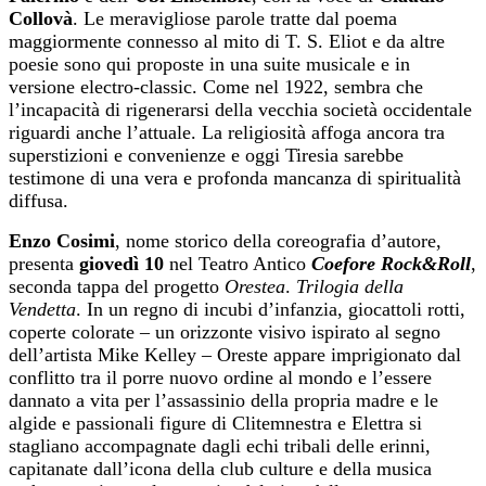
Collovà
. Le meravigliose parole tratte dal poema
maggiormente connesso al mito di T. S. Eliot e da altre
poesie sono qui proposte in una suite musicale e in
versione electro-classic. Come nel 1922, sembra che
l’incapacità di rigenerarsi della vecchia società occidentale
riguardi anche l’attuale. La religiosità affoga ancora tra
superstizioni e convenienze e oggi Tiresia sarebbe
testimone di una vera e profonda mancanza di spiritualità
diffusa.
Enzo Cosimi
, nome storico della coreografia d’autore,
presenta
giovedì
10
nel Teatro Antico
Coefore Rock&Roll
,
seconda tappa del progetto
Orestea
.
Trilogia della
Vendetta
. In un regno di incubi d’infanzia, giocattoli rotti,
coperte colorate – un orizzonte visivo ispirato al segno
dell’artista Mike Kelley – Oreste appare imprigionato dal
conflitto tra il porre nuovo ordine al mondo e l’essere
dannato a vita per l’assassinio della propria madre e le
algide e passionali figure di Clitemnestra e Elettra si
stagliano accompagnate dagli echi tribali delle erinni,
capitanate dall’icona della club culture e della musica