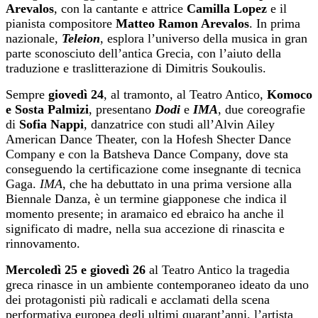
Arevalos
, con la cantante e attrice
Camilla Lopez
e il
pianista compositore
Matteo Ramon Arevalos
. In prima
nazionale,
Teleion
, esplora l’universo della musica in gran
parte sconosciuto dell’antica Grecia, con l’aiuto della
traduzione e traslitterazione di Dimitris Soukoulis.
Sempre
giovedì
24
, al tramonto, al Teatro Antico,
Komoco
e Sosta Palmizi
, presentano
Dodi
e
IMA
, due coreografie
di
Sofia Nappi
, danzatrice con studi all’Alvin Ailey
American Dance Theater, con la Hofesh Shecter Dance
Company e con la Batsheva Dance Company, dove sta
conseguendo la certificazione come insegnante di tecnica
Gaga.
IMA
, che ha debuttato in una prima versione alla
Biennale Danza, è un termine giapponese che indica il
momento presente; in aramaico ed ebraico ha anche il
significato di madre, nella sua accezione di rinascita e
rinnovamento.
Mercoledì
25
e giovedì
26
al Teatro Antico la tragedia
greca rinasce in un ambiente contemporaneo ideato da uno
dei protagonisti più radicali e acclamati della scena
performativa europea degli ultimi quarant’anni, l’artista