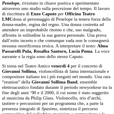
Penelope
, rivisitato in chiave poetica e sperimentato
attraverso uno studio sulla percezione del tempo. Il lavoro
di riscrittura di
Enzo Caputo
per
Officina Teatro
LMC
dona al personaggio di Penelope la tenera forza della
donna-madre, regina del regno. Una donna costretta ad
attendere un improbabile ritorno e che, suo malgrado,
affronta in solitudine la sua guerra personale. Una prova
dall’esito incerto e che comunque vada non le consegnerà
nessuna onorificenza eroica. A interpretare il testo:
Alma
Passarelli Pula, Rosalba Santoro, Lucia Poma
. La voce
narrante e la regia sono dello stesso Caputo.
Si torna nel Teatro Antico
venerdì
4
per il concerto di
Giovanni Sollima
, violoncellista di fama internazionale e
compositore italiano tra i più eseguiti nel mondo. Una rara
“reunion” della
Giovanni Sollima Band
, ensemble
elettroacustico fondato durante il periodo newyorkese tra la
fine degli anni ‘90 e il 2000, il cui nome è stato suggerito
al musicista da Philip Glass. Violoncello, trio d’archi,
tastiere e percussioni per un programma che, a parte la
presenza integrale di
Spasimo
, sintetizza il percorso
compositivo del poliedrico musicista e compositore e la