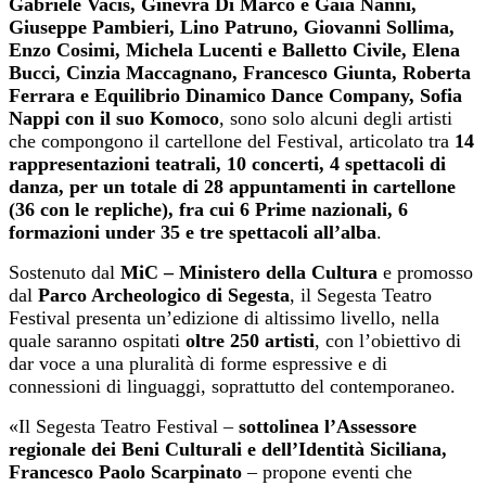
Gabriele Vacis, Ginevra Di Marco e Gaia Nanni,
Giuseppe Pambieri, Lino Patruno, Giovanni Sollima,
Enzo Cosimi, Michela Lucenti e Balletto Civile, Elena
Bucci, Cinzia Maccagnano, Francesco Giunta, Roberta
Ferrara e Equilibrio Dinamico Dance Company, Sofia
Nappi con il suo Komoco
, sono solo alcuni degli artisti
che compongono il cartellone del Festival, articolato tra
14
rappresentazioni teatrali, 10 concerti, 4 spettacoli di
danza, per un totale di 28 appuntamenti in cartellone
(36 con le repliche), fra cui 6 Prime nazionali, 6
formazioni under 35 e tre spettacoli all’alba
.
Sostenuto dal
MiC – Ministero della Cultura
e promosso
dal
Parco Archeologico di Segesta
, il Segesta Teatro
Festival presenta un’edizione di altissimo livello, nella
quale saranno ospitati
oltre 250 artisti
, con l’obiettivo di
dar voce a una pluralità di forme espressive e di
connessioni di linguaggi, soprattutto del contemporaneo.
«Il Segesta Teatro Festival –
sottolinea l’Assessore
regionale dei Beni Culturali e dell’Identità Siciliana,
Francesco Paolo Scarpinato
– propone eventi che