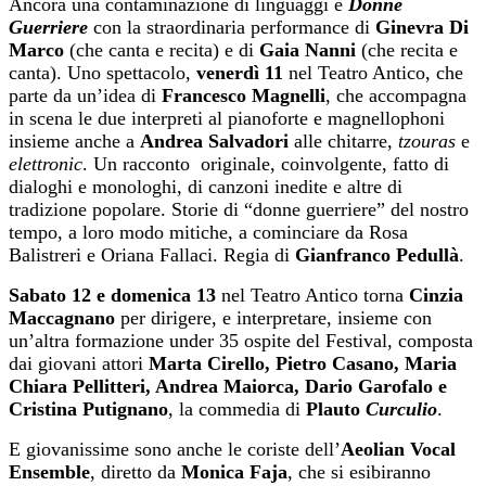
Ancora una contaminazione di linguaggi è
Donne
Guerriere
con la straordinaria performance di
Ginevra Di
Marco
(che canta e recita) e di
Gaia Nanni
(che recita e
canta). Uno spettacolo,
venerdì
11
nel Teatro Antico, che
parte da un’idea di
Francesco Magnelli
, che accompagna
in scena le due interpreti al pianoforte e magnellophoni
insieme anche a
Andrea Salvadori
alle chitarre,
tzouras
e
elettronic
. Un racconto originale, coinvolgente, fatto di
dialoghi e monologhi, di canzoni inedite e altre di
tradizione popolare. Storie di “donne guerriere” del nostro
tempo, a loro modo mitiche, a cominciare da Rosa
Balistreri e Oriana Fallaci. Regia di
Gianfranco Pedullà
.
Sabato
12
e domenica
13
nel Teatro Antico torna
Cinzia
Maccagnano
per dirigere, e interpretare, insieme con
un’altra formazione under 35 ospite del Festival, composta
dai giovani attori
Marta Cirello, Pietro Casano, Maria
Chiara Pellitteri, Andrea Maiorca, Dario Garofalo e
Cristina Putignano
, la commedia di
Plauto
Curculio
.
E giovanissime sono anche le coriste dell’
Aeolian Vocal
Ensemble
, diretto da
Monica Faja
, che si esibiranno