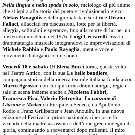
Nella lingua e nella spada in solo
, melologo di più anime
che si ispira alla storia del poeta e rivoluzionario greco
Alekos Panagulis
e della giornalista e scrittrice
Oriana
Fallaci
, allacciati fra discussioni, lotte per la libertà,
allegria, solitudini e speranze, fino alla morte di lui per un
misterioso incidente nel 1976.
Luigi Ceccarelli
crea la
drammaturgia musicale integrandovi le improvvisazioni di
Michele Rabbia
e
Paolo Ravaglia
, mentre voce e
movimenti dialogano con il suono.
Venerdì
18
e sabato
19
Elena Bucci
torna, questa volta
nel Teatro Antico, con la sua
Le belle bandiere
,
compagnia storica della ricerca teatrale italiana fondata con
Marco Sgrosso
, con cui qui firma drammaturgia, regia e
sale in scena insieme anche a
Nicoletta Fabbri,
Francesca Pica, Valerio Pietrovita
.
La canzone di
Giasone e Medea
da Euripide a Seneca, da Apollonio
Rodio a Franz Grillparzer e Jean Anouilh, in una nuova
edizione al Festival in prima nazionale, ripercorre la
vicenda della madre assassina e dell’eroe greco indegno di
gloria, continuando a spaventarci dopo millenni. Il mito