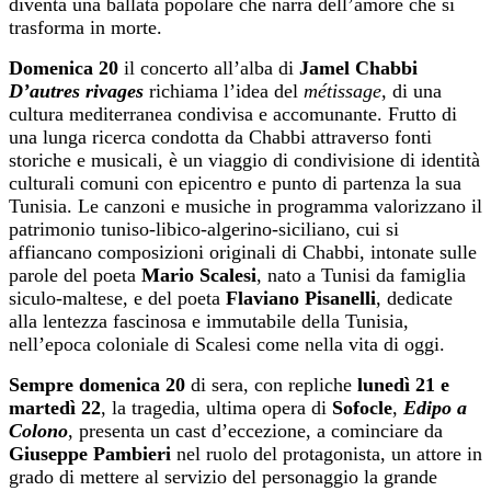
diventa una ballata popolare che narra dell’amore che si
trasforma in morte.
Domenica
20
il concerto all’alba di
Jamel Chabbi
D’autres rivages
richiama l’idea del
métissage
, di una
cultura mediterranea condivisa e accomunante. Frutto di
una lunga ricerca condotta da Chabbi attraverso fonti
storiche e musicali, è un viaggio di condivisione di identità
culturali comuni con epicentro e punto di partenza la sua
Tunisia. Le canzoni e musiche in programma valorizzano il
patrimonio tuniso-libico-algerino-siciliano, cui si
affiancano composizioni originali di Chabbi, intonate sulle
parole del poeta
Mario Scalesi
, nato a Tunisi da famiglia
siculo-maltese, e del poeta
Flaviano Pisanelli
, dedicate
alla lentezza fascinosa e immutabile della Tunisia,
nell’epoca coloniale di Scalesi come nella vita di oggi.
Sempre domenica
20
di sera, con repliche
lunedì
21
e
martedì
22
, la tragedia, ultima opera di
Sofocle
,
Edipo a
Colono
, presenta un cast d’eccezione, a cominciare da
Giuseppe Pambieri
nel ruolo del protagonista, un attore in
grado di mettere al servizio del personaggio la grande