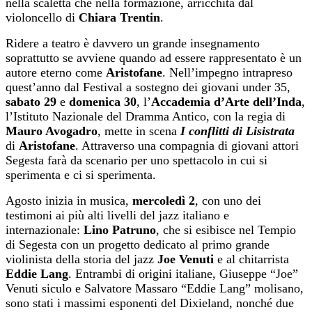
nella scaletta che nella formazione, arricchita dal
violoncello di
Chiara Trentin
.
Ridere a teatro è davvero un grande insegnamento
soprattutto se avviene quando ad essere rappresentato è un
autore eterno come
Aristofane
. Nell’impegno intrapreso
quest’anno dal Festival a sostegno dei giovani under 35,
sabato
29
e
domenica
30
, l’
Accademia d’Arte dell’Inda
,
l’Istituto Nazionale del Dramma Antico, con la regia di
Mauro Avogadro
, mette in scena
I conflitti di Lisistrata
di
Aristofane
. Attraverso una compagnia di giovani attori
Segesta farà da scenario per uno spettacolo in cui si
sperimenta e ci si sperimenta.
Agosto inizia in musica,
mercoledì
2
, con uno dei
testimoni ai più alti livelli del jazz italiano e
internazionale:
Lino Patruno
, che si esibisce nel Tempio
di Segesta con un progetto dedicato al primo grande
violinista della storia del jazz
Joe Venuti
e al chitarrista
Eddie Lang
. Entrambi di origini italiane, Giuseppe “Joe”
Venuti siculo e Salvatore Massaro “Eddie Lang” molisano,
sono stati i massimi esponenti del Dixieland, nonché due