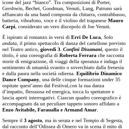
icone del jazz “bianco”. Tra composizioni di Porter,
Gershwin, Bechet, Goodman, Venuti, Lang, Patruno sarà
affiancato da una band composta da chitarra, contrabbasso,
batteria, vibrafono, voce e il violino del trapanese
Mauro
Carpi
, considerato un vero discepolo di Joe Venuti.
È ispirato al romanzo in versi di
Erri De Luca
,
Solo
andata
, il primo spettacolo di danza del cartellone previsto
nel Teatro antico,
giovedì
3
.
Confini Disumani
, questo il
titolo, è una coreografia di
Roberta Ferrara
che racconta
storie di emigrazione, di viaggi della speranza e indaga il
sentimento di umanità svanito o soverchiato dalla frenesia
e dalla paura nella società odierna.
Equilibrio Dinamico
Dance Company
, una delle cinque formazioni under 35
ospitate quest’anno dal Festival,con la sua danza
d’impatto, flessuosa ed energica, tocca lo spettatore e
lascia aperti interrogativi. Ciascun quadro coreografico è
accompagnato da un peculiare tappeto sonoro affidato a
Enzo Avitabile, Faraualla e Armand Amar
.
Sempre il
3
agosto
, ma in serata e nel Tempio di Segesta,
dal racconto dell’Odissea di Omero va in scena il mito di