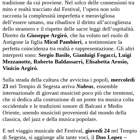
tradizione da cui proviene. Nel solco delle connessioni tra
mito e realtà tracciato dal Festival, l’opera non solo
racconta la complessità imperfetta e meravigliosa
dell’essere umano, ma ribadisce il diritto all’accoglienza
dello straniero e il rispetto delle sacre leggi dell’ospitalità.
Diretto da
Giuseppe Argirò
, che ha voluto nel ruolo di
Antigone la figlia
Micol Pambieri
, a testimoniare la
perfetta coincidenza tra realtà e rappresentazione. Gli altri
interpreti sono:
Sergio Basile, Gianluigi Fogacci, Luigi
Mezzanotte, Roberto Baldassarri, Elisabetta Arosio,
Vinicio Argirò
.
Sulla strada della cultura che avvicina i popoli,
mercoledì
23
nel Tempio di Segesta arriva
Nubras
, ensemble
internazionale di giovani musicisti poco più che trentenni,
che si dedica alla costruzione di un ponte tra musica colta
occidentale e le tradizioni sonore di Balcani e Medio
Oriente, unendo musicisti provenienti dal mondo della
classica, del jazz e della musica popolare.
E nel viaggio musicale del Festival,
giovedì
24
nel Tempio
di Segesta, si aggiunge alle tante voci, il
Duo Lopez –