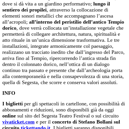
dove si dà vita a un giardino performativo;
lungo il
sentiero dei propilei
, attraverso la collocazione di
elementi sonori metallici che accompagnano l’ascesa
all’acropoli;
all’interno del peristilio dell’antico Tempio
dorico
, dove verrà collocata un’installazione vegetale che
permetterà di collegare architettura, natura, spiritualità e
atto rituale in un’unica dimensione trasformativa. Le tre
installazioni, integrate armonicamente col paesaggio,
realizzano un tracciato inedito che dall’ingresso del Parco,
arriva fino al Tempio, ripercorrendo l’antica strada fin
dentro il colonnato dorico, nell’ottica di un dialogo
continuo tra passato e presente che dall’archeologia porta
alla contemporaneità e nella consapevolezza di una storia,
quella di Segesta, che scorre e conserva valori assoluti.
INFO
I biglietti
per gli spettacoli in cartellone, con possibilità di
abbonamenti e riduzioni, sono disponibili già da oggi
online
sul sito del Segesta Teatro Festival o sul circuito
vivaticket.com
e per il
concerto di Stefano Bollani sul
circuito
tickettando.it
. I biglietti saranno disponibili