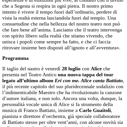
che a Segesta si respira in ogni pietra. Il nostro primo
intento è vivere il tempo fuori dall’ordinario, perdere di
vista la realtà esterna lasciandola fuori dal tempio. Una
consuetudine che nella bellezza del nostro teatro non può
che fare bene all’anima. Lasciamo che il teatro intervenga
con spirito libero sulla realtà che stiamo vivendo, che
unisca i popoli come sempre ha fatto, e che ci faccia
ritrovare insieme ben disposti all’ignoto e all’avventura».
Programma
Il taglio del nastro è venerdì
28
luglio
con
Alice
che
presenta nel Teatro Antico
una nuova tappa del tour
legato all’ultimo album
Eri con me. Alice canta Battiato
,
il più recente capitolo del suo pluridecennale sodalizio con
l’indimenticabile Maestro che ha rivoluzionato la canzone
d’autore italiana, e non solo. Ancora una volta, dunque, la
personalità vocale unica di Alice si fa strumento della
musica di Franco Battiato, insieme a
Carlo Guaitoli
,
pianista e direttore d’orchestra, già speciale collaboratore
di Battiato stesso per oltre vent’anni, con alcune novità sia