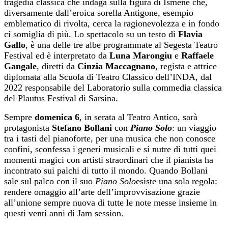
tragedia classica che indaga sulla figura di Ismene che,
diversamente dall’eroica sorella Antigone, esempio
emblematico di rivolta, cerca la ragionevolezza e in fondo
ci somiglia di più. Lo spettacolo su un testo di
Flavia
Gallo
, è una delle tre albe programmate al Segesta Teatro
Festival ed è interpretato da
Luna Marongiu
e
Raffaele
Gangale
, diretti da
Cinzia Maccagnano
, regista e attrice
diplomata alla Scuola di Teatro Classico dell’INDA, dal
2022 responsabile del Laboratorio sulla commedia classica
del Plautus Festival di Sarsina.
Sempre
domenica
6
, in serata al Teatro Antico, sarà
protagonista
Stefano Bollani
con
Piano Solo
: un viaggio
tra i tasti del pianoforte, per una musica che non conosce
confini, sconfessa i generi musicali e si nutre di tutti quei
momenti magici con artisti straordinari che il pianista ha
incontrato sui palchi di tutto il mondo. Quando Bollani
sale sul palco con il suo
Piano Solo
esiste una sola regola:
rendere omaggio all’arte dell’improvvisazione grazie
all’unione sempre nuova di tutte le note messe insieme in
questi venti anni di Jam session.