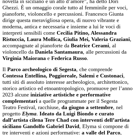
novella in siciliano è un atto d’amore”, ha detto Dori
Ghezzi. È un omaggio corale tutto al femminile per voci,
pianoforte, violoncello e percussioni. Francesco Giunta
dirige questa meravigliosa opera, di nuovo vibrante e
moderna, antica e necessaria e insieme a lui le voci di
interpreti sensibili come
Cecilia Pitino, Alessandra
Ristuccia, Laura Mollica, Giulia Mei, Valeria Graziani
,
accompagnate al pianoforte da
Beatrice Cerami
, al
violoncello da
Daniela Santamaura
, alle percussioni da
Virginia Maiorana
e
Federica Russo
.
Il
Parco archeologico di Segesta
, che comprende
Contessa Entellina, Poggioreale, Salemi e Custonaci
,
tutti siti di assoluto interesse archeologico, architettonico,
storico artistico ed etnoantropologico, promuove per l’anno
2023 alcune
iniziative artistiche e performative
complementari
a quelle programmate per il Segesta
Teatro Festival, racchiuse,
da giugno a settembre
, nel
progetto
Elyma
.
Ideato da Luigi Biondo e curato
dall’artista cilena Tere Chad con interventi dell’artista
siciliano Gandolfo Gabriel David
, Elyma si compone di
tre interventi e azioni performative:
a valle del Parco
,