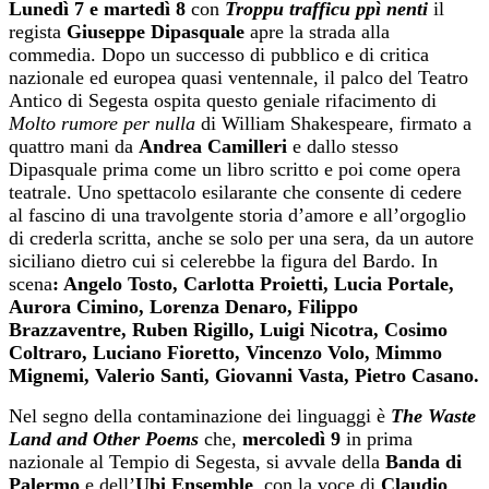
Lunedì
7
e martedì
8
con
Troppu trafficu ppì nenti
il
regista
Giuseppe Dipasquale
apre la strada alla
commedia. Dopo un successo di pubblico e di critica
nazionale ed europea quasi ventennale, il palco del Teatro
Antico di Segesta ospita questo geniale rifacimento di
Molto rumore per nulla
di William Shakespeare, firmato a
quattro mani da
Andrea Camilleri
e dallo stesso
Dipasquale prima come un libro scritto e poi come opera
teatrale. Uno spettacolo esilarante che consente di cedere
al fascino di una travolgente storia d’amore e all’orgoglio
di crederla scritta, anche se solo per una sera, da un autore
siciliano dietro cui si celerebbe la figura del Bardo. In
scena
: Angelo Tosto, Carlotta Proietti, Lucia Portale,
Aurora Cimino, Lorenza Denaro, Filippo
Brazzaventre, Ruben Rigillo, Luigi Nicotra, Cosimo
Coltraro, Luciano Fioretto, Vincenzo Volo, Mimmo
Mignemi, Valerio Santi, Giovanni Vasta, Pietro Casano.
Nel segno della contaminazione dei linguaggi è
The Waste
Land and Other Poems
che,
mercoledì
9
in prima
nazionale al Tempio di Segesta, si avvale della
Banda di
Palermo
e dell’
Ubi Ensemble
, con la voce di
Claudio