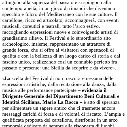
attingono alla sapienza del passato e si spingono alla
contemporaneità, in un gioco di rimandi che diventano
specchio e fulcro del Mediterraneo con le sue culture. Il
cartellone, ricco ed articolato, accompagnerà, con eventi
musicali, coreutici e teatrali, tutto l’arco estivo,
raccogliendo espressioni nuove e coinvolgendo artisti di
grandissimo rilievo. Il Festival e lo straordinario sito
archeologico, insieme, rappresentano un attrattore di
grande forza, che si offre ai visitatori con spettacoli di
qualità e con la bellezza di un luogo carico di storia e dal
fascino unico, realizzando così un connubio perfetto fra
passato e presente: una Sicilia da scoprire e da vivere».
«La scelta del Festival di non trascurare nessuna delle
espressioni artistiche, dalla recitazione alla danza, dalla
musica alle performance partecipate –
evidenzia il
Dirigente Generale del Dipartimento Beni Culturali e
Identità Siciliana, Mario La Rocca
– è atto di speranza
per alimentare un sapere antico che ci trasmette ancora
messaggi carichi di forza e di volontà di riscatto. L’ampia e
qualificata proposta del cartellone, distribuita in un arco
temporale dedicato da sempre alla riscoperta di luoghi