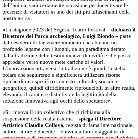
dell’anima, sarà certamente occasione per incentivare le
presenze di visitatori in uno dei siti più affascinanti della
nostra terra».
«La stagione 2023 del Segesta Teatro Festival –
dichiara il
Direttore del Parco archeologico, Luigi Biondo
– parte
dal desiderio di far vivere momenti che abbiano un
profondo legame con i luoghi, da un paradigma dettato
dalla tradizione delle testimonianze di civiltà e che possa
approdare verso nuove mete cariche di valori.
L’innovazione attraverso la tradizione è quindi la stella
polare che seguiremo e significherà utilizzare risorse
tipiche di uno specifico contesto culturale, sociale e
geografico, quindi difficilmente riproducibili in altre realtà,
elevando il carattere distintivo e la legittimità della
soluzione innovativa agli occhi dello spettatore».
«Si rinnova il rito collettivo che ci richiama alla
sospensione della realtà esterna –
spiega il Direttore
Artistico Claudio Collovà
, regista di fama internazionale,
autore, attore e docente – e invita a farci viaggiatori di
esperienze e di emozioni più vive, al contatto con il divino