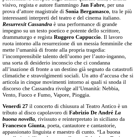
visivo, regista e autore fiammingo
Jan Fabre
, per una
prova d’attore magistrale di
Sonia Bergamasco
, tra le più
interessanti interpreti del teatro e del cinema italiano.
Resurrexit Cassandra
è una performance di grande
impegno su un testo poetico e potente dello scrittore,
drammaturgo e regista
Ruggero Cappuccio
. Il lavoro
ruota intorno alla resurrezione di un messia femminile che
mette l’umanità di fronte alla propria tragedia:
l’incomprensibile talento dell’uomo per l’auto-inganno,
una sorta di desiderio inconscio che ci condanna
all’inazione di fronte a un destino già segnato da catastrofi
climatiche e stravolgimenti sociali. Un atto d’accusa che si
articola in cinque movimenti intorno ai quali si snoda il
discorso che Cassandra rivolge all’Umanità: Nebbia,
Vento, Fuoco e Fumo, Vapore, Pioggia.
Venerdì
27
il concerto di chiusura al Teatro Antico è un
tributo al disco capolavoro di
Fabrizio De André
La
buona novella
,
rivissuto e reinterpretato in siciliano da
Francesco Giunta
, poeta, cantautore e cantastorie,
appassionato linguista e maestro di cunto. “La buona