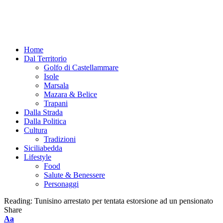
Home
Dal Territorio
Golfo di Castellammare
Isole
Marsala
Mazara & Belice
Trapani
Dalla Strada
Dalla Politica
Cultura
Tradizioni
Siciliabedda
Lifestyle
Food
Salute & Benessere
Personaggi
Reading:
Tunisino arrestato per tentata estorsione ad un pensionato
Share
Font
Aa