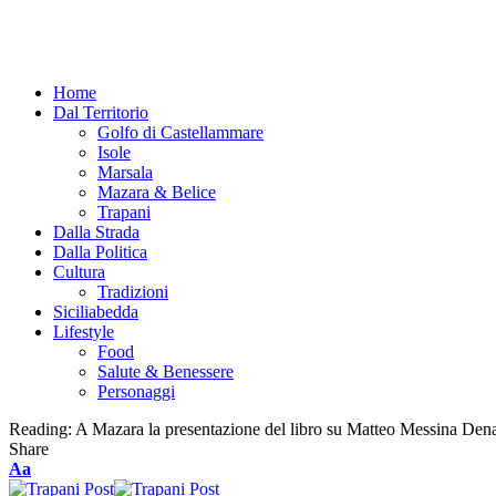
Home
Dal Territorio
Golfo di Castellammare
Isole
Marsala
Mazara & Belice
Trapani
Dalla Strada
Dalla Politica
Cultura
Tradizioni
Siciliabedda
Lifestyle
Food
Salute & Benessere
Personaggi
Reading:
A Mazara la presentazione del libro su Matteo Messina Den
Share
Font
Aa
Resizer