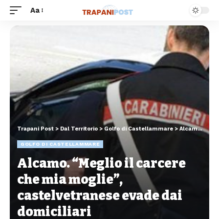
Aa
Trapani Post
>
Dal Territorio
>
Golfo di Castellammare
>
Alcamo. “Meglio il carcere che mia moglie”, castelvetranese evade dai domiciliari
GOLFO DI CASTELLAMMARE
Alcamo. “Meglio il carcere
che mia moglie”,
castelvetranese evade dai
domiciliari