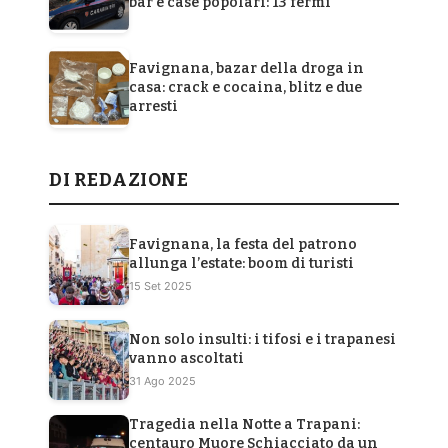
bar e case popolari: 13 fermi
Favignana, bazar della droga in
casa: crack e cocaina, blitz e due
arresti
DI REDAZIONE
Favignana, la festa del patrono
allunga l’estate: boom di turisti
15 Set 2025
Non solo insulti: i tifosi e i trapanesi
vanno ascoltati
31 Ago 2025
Tragedia nella Notte a Trapani:
centauro Muore Schiacciato da un