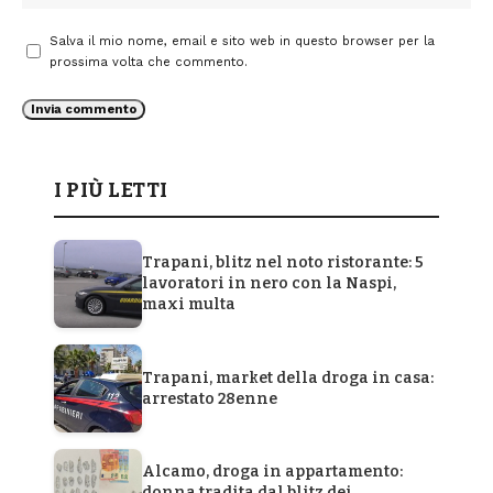
Salva il mio nome, email e sito web in questo browser per la
prossima volta che commento.
I PIÙ LETTI
Trapani, blitz nel noto ristorante: 5
lavoratori in nero con la Naspi,
maxi multa
Trapani, market della droga in casa:
arrestato 28enne
Alcamo, droga in appartamento:
donna tradita dal blitz dei