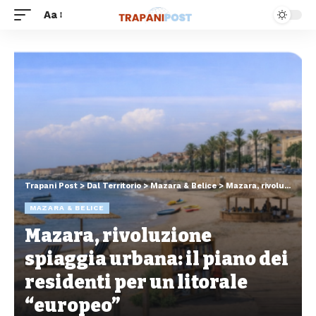
Aa
Trapani Post
>
Dal Territorio
>
Mazara & Belice
>
Mazara, rivoluzione spiaggia urbana: il piano dei residenti per un litorale “europeo”
MAZARA & BELICE
Mazara, rivoluzione
spiaggia urbana: il piano dei
residenti per un litorale
“europeo”