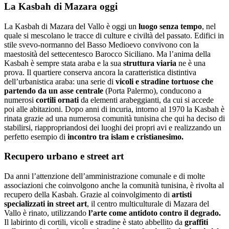
La Kasbah di Mazara oggi
La Kasbah di Mazara del Vallo è oggi un
luogo senza tempo
, nel
quale si mescolano le tracce di culture e civiltà del passato. Edifici in
stile svevo-normanno del Basso Medioevo convivono con la
maestosità del settecentesco Barocco Siciliano. Ma l’anima della
Kasbah è sempre stata araba e la sua
struttura viaria
ne è una
prova. Il quartiere conserva ancora la caratteristica distintiva
dell’urbanistica araba: una serie di
vicoli e stradine tortuose che
partendo da un asse centrale
(Porta Palermo), conducono a
numerosi
cortili ornati
da elementi arabeggianti, da cui si accede
poi alle abitazioni. Dopo anni di incuria, intorno al 1970 la Kasbah è
rinata grazie ad una numerosa comunità tunisina che qui ha deciso di
stabilirsi, riappropriandosi dei luoghi dei propri avi e realizzando un
perfetto esempio di
incontro tra islam e cristianesimo.
Recupero urbano e street art
Da anni l’attenzione dell’amministrazione comunale e di molte
associazioni che coinvolgono anche la comunità tunisina, è rivolta al
recupero della Kasbah. Grazie al coinvolgimento di
artisti
specializzati in street art
, il centro multiculturale di Mazara del
Vallo è rinato, utilizzando
l’arte come antidoto contro il degrado.
Il labirinto di cortili, vicoli e stradine è stato abbellito da
graffiti