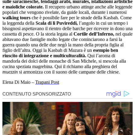
sulle saracinesche, tendaggi arabi, murales, istallazioni artistiche
e maioliche colorate.
Il recupero urbano attinge anche alle leggende
popolari che vengono rivelate, da guide locali, durante i numerosi
walking tours
che
è possibile
fare per le strade della Kasbah. Come
la leggenda della
Scala di li Puvireddi,
l’angolo in cui un tempo i
bisognosi aspettavano il rientro delle barche per ricevere in dono una
cassetta di pesce. O la storia legata al
Cortile dell’Inferno,
nel quale
abitavano due famiglie molto legate che cominciarono a farsi la
guerra quando una delle due negò la mano
della propria figlia
al
figlio dell’altra. Oggi la Kasbah di Mazara è un
esempio ben
riuscito di integrazione e multiculturalità.
Qui l’aroma di
mandorla dei dolci delle monache di San Michele, si mescola alla
cucina speziata magrebina. Qui il richiamo alla preghiera del
muezzin
si
armonizza con i
l suono delle campane delle chiese.
Elena Di Maio –
Trapani Post