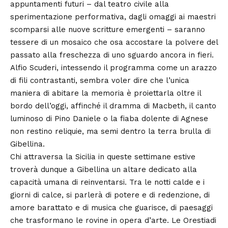
appuntamenti futuri – dal teatro civile alla
sperimentazione performativa, dagli omaggi ai maestri
scomparsi alle nuove scritture emergenti – saranno
tessere di un mosaico che osa accostare la polvere del
passato alla freschezza di uno sguardo ancora in fieri.
Alfio Scuderi, intessendo il programma come un arazzo
di fili contrastanti, sembra voler dire che l’unica
maniera di abitare la memoria è proiettarla oltre il
bordo dell’oggi, affinché il dramma di Macbeth, il canto
luminoso di Pino Daniele o la fiaba dolente di Agnese
non restino reliquie, ma semi dentro la terra brulla di
Gibellina.
Chi attraversa la Sicilia in queste settimane estive
troverà dunque a Gibellina un altare dedicato alla
capacità umana di reinventarsi. Tra le notti calde e i
giorni di calce, si parlerà di potere e di redenzione, di
amore barattato e di musica che guarisce, di paesaggi
che trasformano le rovine in opera d’arte. Le Orestiadi