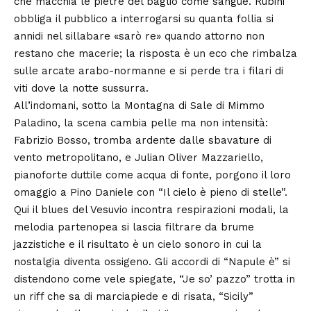
che macchia le pietre del baglio come sangue. Rubini
obbliga il pubblico a interrogarsi su quanta follia si
annidi nel sillabare «sarò re» quando attorno non
restano che macerie; la risposta è un eco che rimbalza
sulle arcate arabo-normanne e si perde tra i filari di
viti dove la notte sussurra.
All’indomani, sotto la Montagna di Sale di Mimmo
Paladino, la scena cambia pelle ma non intensità:
Fabrizio Bosso, tromba ardente dalle sbavature di
vento metropolitano, e Julian Oliver Mazzariello,
pianoforte duttile come acqua di fonte, porgono il loro
omaggio a Pino Daniele con “Il cielo è pieno di stelle”.
Qui il blues del Vesuvio incontra respirazioni modali, la
melodia partenopea si lascia filtrare da brume
jazzistiche e il risultato è un cielo sonoro in cui la
nostalgia diventa ossigeno. Gli accordi di “Napule è” si
distendono come vele spiegate, “Je so’ pazzo” trotta in
un riff che sa di marciapiede e di risata, “Sicily”