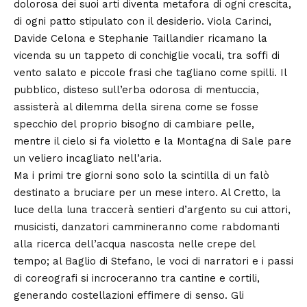
dolorosa dei suoi arti diventa metafora di ogni crescita,
di ogni patto stipulato con il desiderio. Viola Carinci,
Davide Celona e Stephanie Taillandier ricamano la
vicenda su un tappeto di conchiglie vocali, tra soffi di
vento salato e piccole frasi che tagliano come spilli. Il
pubblico, disteso sull’erba odorosa di mentuccia,
assisterà al dilemma della sirena come se fosse
specchio del proprio bisogno di cambiare pelle,
mentre il cielo si fa violetto e la Montagna di Sale pare
un veliero incagliato nell’aria.
Ma i primi tre giorni sono solo la scintilla di un falò
destinato a bruciare per un mese intero. Al Cretto, la
luce della luna traccerà sentieri d’argento su cui attori,
musicisti, danzatori cammineranno come rabdomanti
alla ricerca dell’acqua nascosta nelle crepe del
tempo; al Baglio di Stefano, le voci di narratori e i passi
di coreografi si incroceranno tra cantine e cortili,
generando costellazioni effimere di senso. Gli