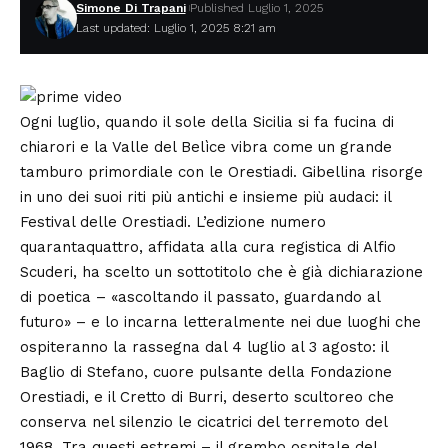
Simone Di Trapani
Published Luglio 1, 2025
Last updated: Luglio 1, 2025 8:21 am
Ogni luglio, quando il sole della Sicilia si fa fucina di
chiarori e la Valle del Belìce vibra come un grande
tamburo primordiale con le Orestiadi.
Gibellina
risorge
in uno dei suoi riti più antichi e insieme più audaci: il
Festival delle Orestiadi. L’edizione numero
quarantaquattro, affidata alla cura registica di Alfio
Scuderi, ha scelto un sottotitolo che è già dichiarazione
di poetica – «ascoltando il passato, guardando al
futuro» – e lo incarna letteralmente nei due luoghi che
ospiteranno la rassegna dal 4 luglio al 3 agosto: il
Baglio di Stefano, cuore pulsante della Fondazione
Orestiadi, e il Cretto di Burri, deserto scultoreo che
conserva nel silenzio le cicatrici del terremoto del
1968. Tra questi estremi – il grembo ospitale del